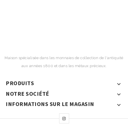
Maison spécialisée dans les monnaies de collection de l'antiquité
aux années 1800 et dans les métaux précieux.
PRODUITS

NOTRE SOCIÉTÉ

INFORMATIONS SUR LE MAGASIN
