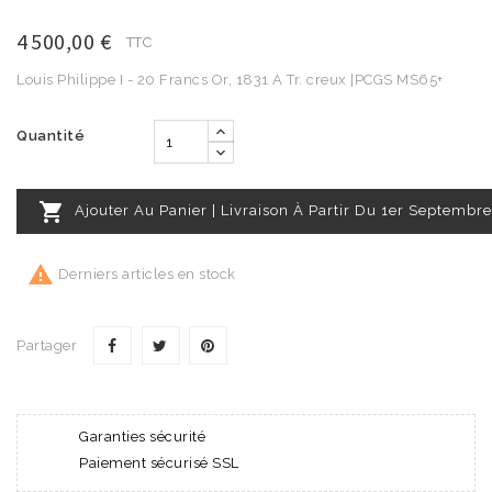
4 500,00 €
TTC
Louis Philippe I - 20 Francs Or, 1831 A Tr. creux |PCGS MS65+
Quantité

Ajouter Au Panier | Livraison À Partir Du 1er Septembre

Derniers articles en stock
Partager
Garanties sécurité
Paiement sécurisé SSL