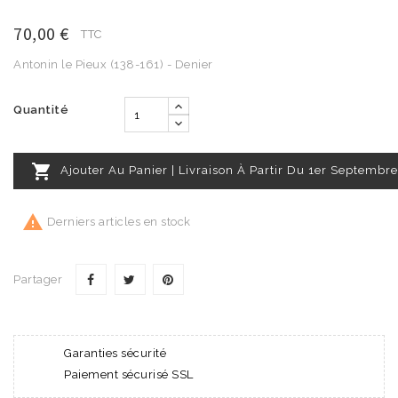
70,00 €
TTC
Antonin le Pieux (138-161) - Denier
Quantité

Ajouter Au Panier | Livraison À Partir Du 1er Septembre

Derniers articles en stock
Partager
Garanties sécurité
Paiement sécurisé SSL