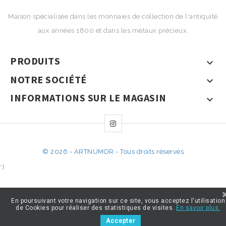
Maison spécialisée dans les monnaies de collection de l'antiquité
aux années 1800 et dans les métaux précieux.
PRODUITS

NOTRE SOCIÉTÉ

INFORMATIONS SUR LE MAGASIN

© 2026 - ARTNUMOR - Tous droits réservés
*}
En poursuivant votre navigation sur ce site, vous acceptez l'utilisation
de Cookies pour réaliser des statistiques de visites.
En savoir plus.
Accepter