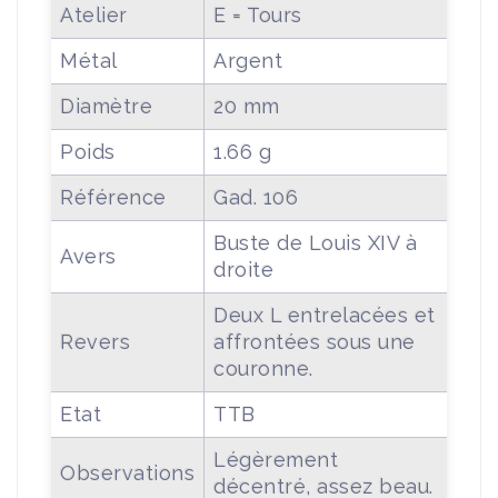
Atelier
E = Tours
Métal
Argent
Diamètre
20 mm
Poids
1.66 g
Référence
Gad. 106
Buste de Louis XIV à
Avers
droite
Deux L entrelacées et
Revers
affrontées sous une
couronne.
Etat
TTB
Légèrement
Observations
décentré, assez beau.