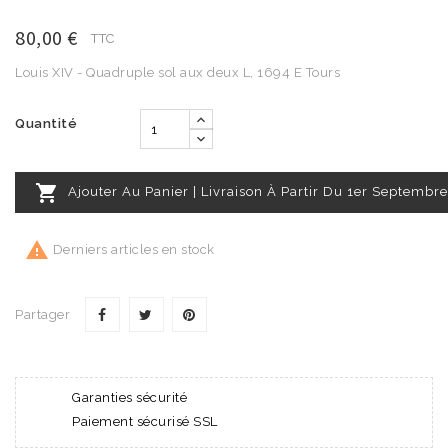
80,00 €
TTC
Louis XIV - Quadruple sol aux deux L, 1694 E Tours
Quantité

Ajouter Au Panier | Livraison À Partir Du 1er Septembre

Derniers articles en stock
Partager
Garanties sécurité
Paiement sécurisé SSL