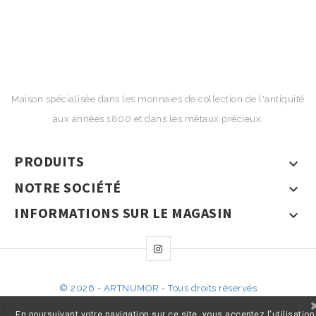
Maison spécialisée dans les monnaies de collection de l'antiquité
aux années 1800 et dans les métaux précieux.
PRODUITS

NOTRE SOCIÉTÉ

INFORMATIONS SUR LE MAGASIN

© 2026 - ARTNUMOR - Tous droits réservés
*}
En poursuivant votre navigation sur ce site, vous acceptez l'utilisation