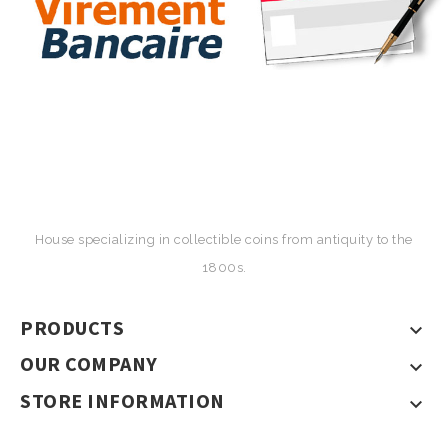
House specializing in collectible coins from antiquity to the
1800s.
PRODUCTS

OUR COMPANY

STORE INFORMATION
