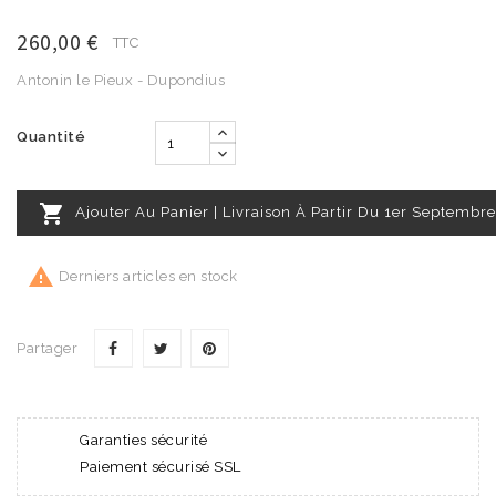
260,00 €
TTC
Antonin le Pieux - Dupondius
Quantité

Ajouter Au Panier | Livraison À Partir Du 1er Septembre

Derniers articles en stock
Partager
Garanties sécurité
Paiement sécurisé SSL