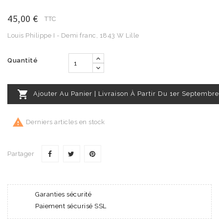
45,00 €
TTC
Louis Philippe I - Demi franc, 1843 W Lille
Quantité

Ajouter Au Panier | Livraison À Partir Du 1er Septembre

Derniers articles en stock
Partager
Garanties sécurité
Paiement sécurisé SSL