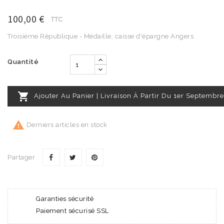
100,00 €
TTC
Troisième République - Médaille, caisse d'épargne Angers
Quantité

Ajouter Au Panier | Livraison À Partir Du 1er Septembre

Derniers articles en stock
Partager
Garanties sécurité
Paiement sécurisé SSL