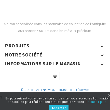
Maison spécialisée dans les monnaies de collection de l'antiquité
aux années 1800 et dans les métaux précieux.
PRODUITS

NOTRE SOCIÉTÉ

INFORMATIONS SUR LE MAGASIN

© 2026 - ARTNUMOR - Tous droits réservés
*}
En poursuivant votre navigation sur ce site, vous acceptez l'utilisation
de Cookies pour réaliser des statistiques de visites.
En savoir plus.
Accepter