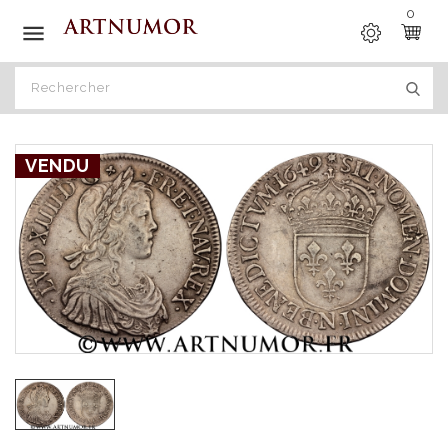
0

VENDU