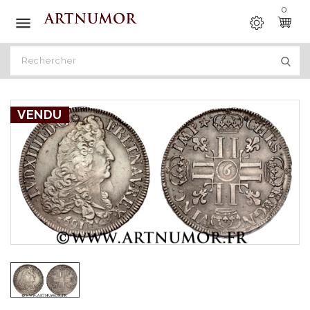
0

VENDU