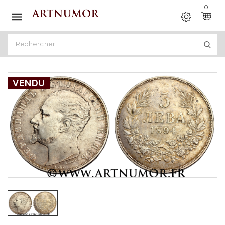
0

VENDU