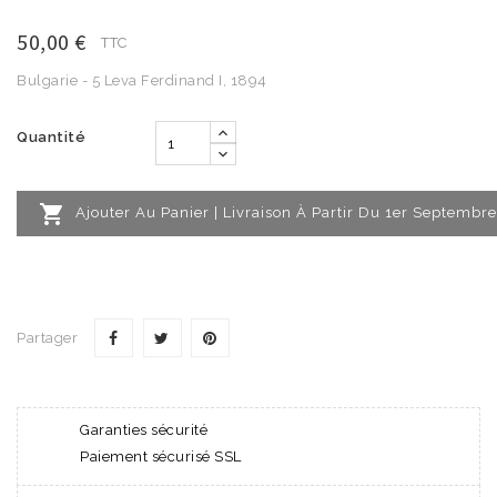
50,00 €
TTC
Bulgarie - 5 Leva Ferdinand I, 1894
Quantité

Ajouter Au Panier | Livraison À Partir Du 1er Septembre
Partager
Garanties sécurité
Paiement sécurisé SSL