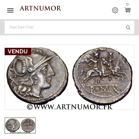
0

VENDU