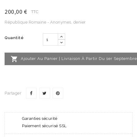
200,00 €
TTC
République Romaine - Anonymes, denier
Quantité

Ajouter Au Panier | Livraison À Partir Du 1er Septembre
Partager
Garanties sécurité
Paiement sécurisé SSL