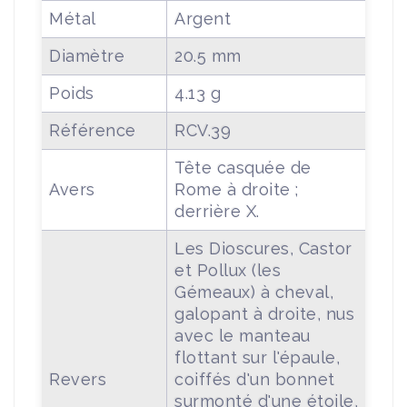
Métal
Argent
Diamètre
20.5 mm
Poids
4.13 g
Référence
RCV.39
Tête casquée de
Avers
Rome à droite ;
derrière X.
Les Dioscures, Castor
et Pollux (les
Gémeaux) à cheval,
galopant à droite, nus
avec le manteau
flottant sur l'épaule,
Revers
coiffés d'un bonnet
surmonté d'une étoile,