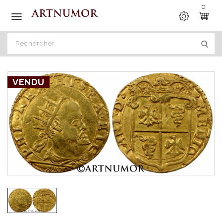
0

VENDU