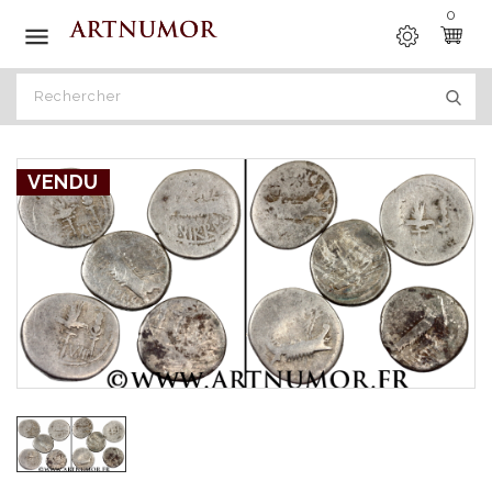
0

VENDU