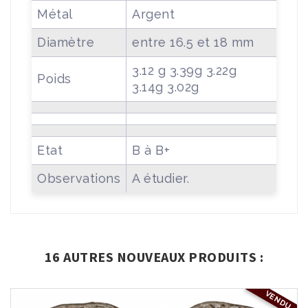
Métal
Argent
Diamètre
entre 16.5 et 18 mm
3.12 g 3.39g 3.22g
Poids
3.14g 3.02g
Etat
B à B+
Observations
A étudier.
16 AUTRES NOUVEAUX PRODUITS :
VENDU