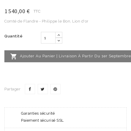
1 540,00 €
TTC
Comté de Flandre - Philippe le Bon, Lion d'or
Quantité

Ajouter Au Panier | Livraison À Partir Du 1er Septembre
Partager
Garanties sécurité
Paiement sécurisé SSL