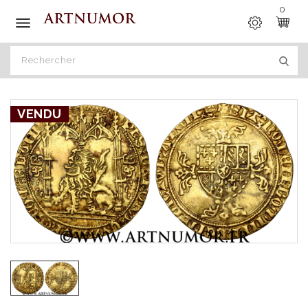
0

VENDU