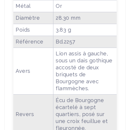
Métal
Or
Diamètre
28.30 mm
Poids
3.83 g
Référence
Bd.2257
Lion assis à gauche,
sous un dais gothique
accosté de deux
Avers
briquets de
Bourgogne avec
flammèches.
Écu de Bourgogne
écartelé à sept
Revers
quartiers, posé sur
une croix feuillue et
fleuronnée.