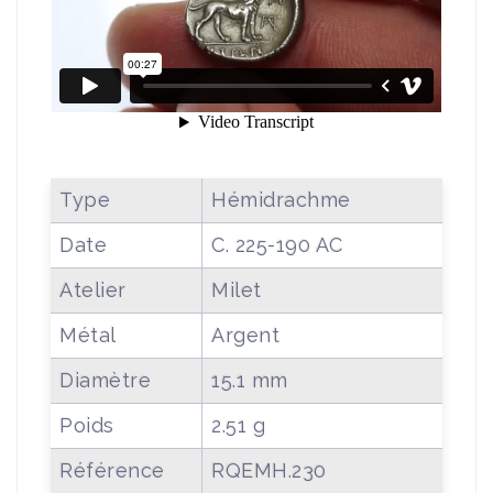
Type
Hémidrachme
Date
C. 225-190 AC
Atelier
Milet
Métal
Argent
Diamètre
15.1 mm
Poids
2.51 g
Référence
RQEMH.230