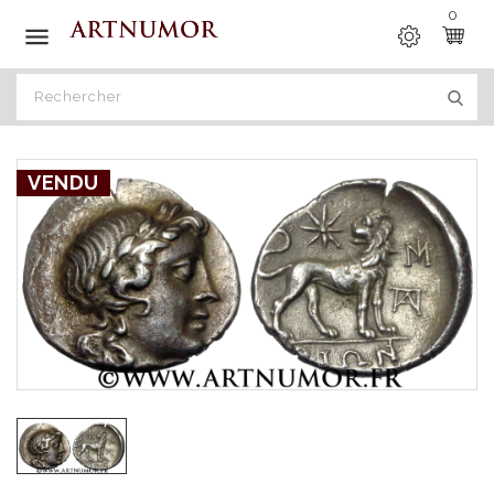
0

VENDU