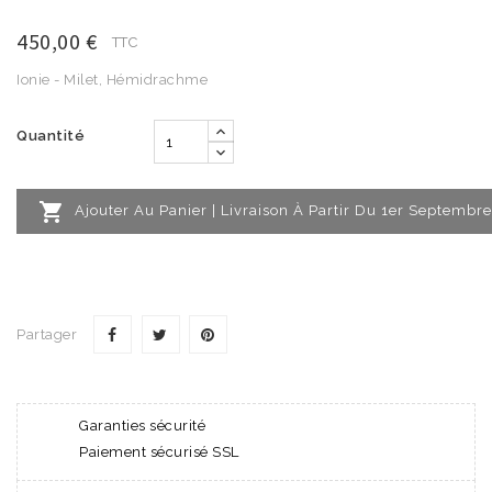
450,00 €
TTC
Ionie - Milet, Hémidrachme
Quantité

Ajouter Au Panier | Livraison À Partir Du 1er Septembre
Partager
Garanties sécurité
Paiement sécurisé SSL