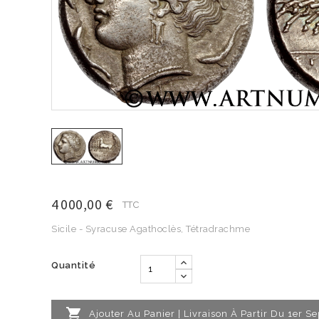
4 000,00 €
TTC
Sicile - Syracuse Agathoclès, Tétradrachme
Quantité

Ajouter Au Panier | Livraison À Partir Du 1er 