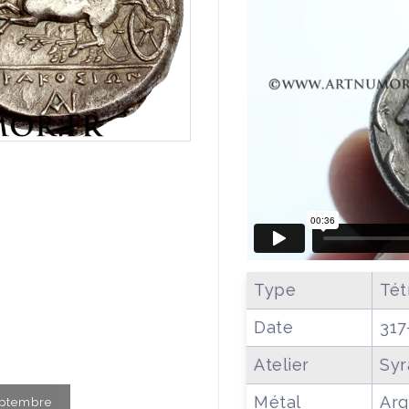
Type
Tét
Date
317
Atelier
Syr
Métal
Arg
Septembre