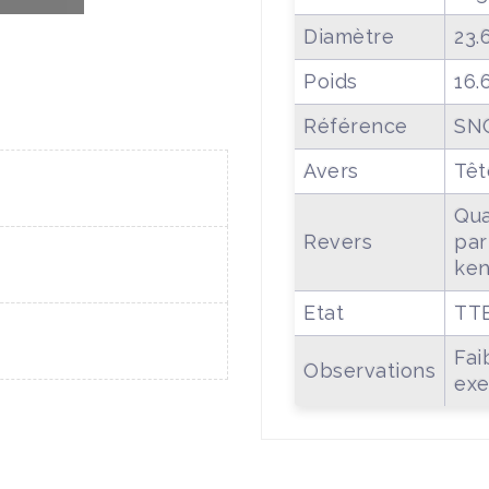
Diamètre
23.
Poids
16.
Référence
SNG
Avers
Têt
Qua
Revers
par
ken
Etat
TT
Fai
Observations
exe