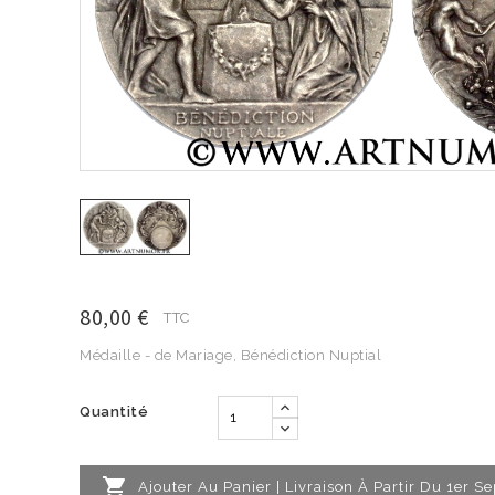
80,00 €
TTC
Médaille - de Mariage, Bénédiction Nuptial
Quantité

Ajouter Au Panier | Livraison À Partir Du 1er 