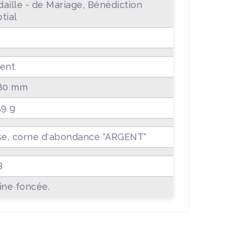
aille - de Mariage, Bénédiction
tial
ent
.80 mm
59 g
se, corne d'abondance "ARGENT"
B
ine foncée.