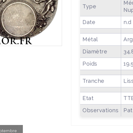
Méd
Type
Nup
Date
n.d
Métal
Arg
Diamètre
34
Poids
19.
Tranche
Lis
Etat
TT
Observations
Pat
Septembre