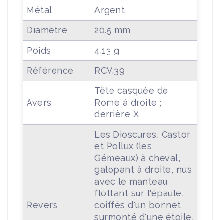
Métal
Argent
Diamètre
20.5 mm
Poids
4.13 g
Référence
RCV.39
Tête casquée de
Avers
Rome à droite ;
derrière X.
Les Dioscures, Castor
et Pollux (les
Gémeaux) à cheval,
galopant à droite, nus
avec le manteau
flottant sur l'épaule,
Revers
coiffés d'un bonnet
surmonté d'une étoile,