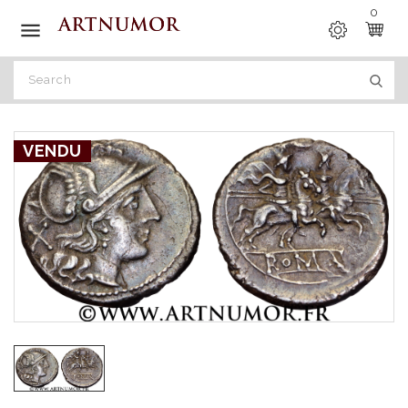
0

VENDU