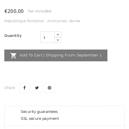
€200.00
Tax included
République Romaine - Anonymes, denier
Quantity

Add To Cart | Shipping From September 1
Share
Security guarantees
SSL secure payment