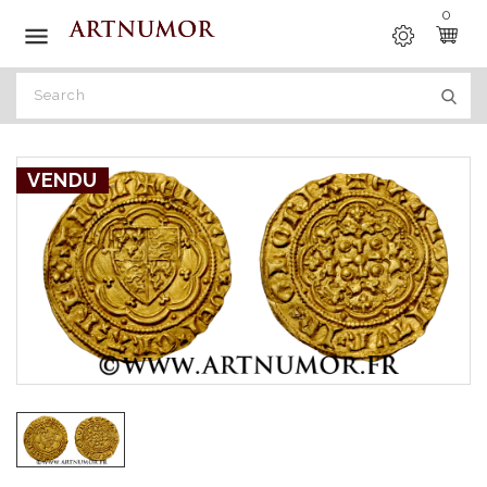
0

VENDU