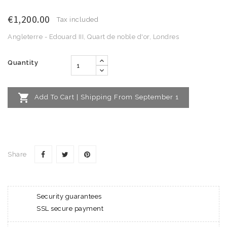
€1,200.00
Tax included
Angleterre - Edouard III, Quart de noble d'or, Londres
Quantity

Add To Cart | Shipping From September 1
Share
Security guarantees
SSL secure payment