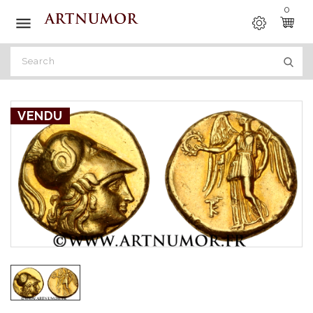
0

VENDU