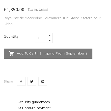
€1,850.00
Tax included
Royaume de Macédoine - Alexandre III le Grand, Statère pour
Kition
Quantity

Add To Cart | Shipping From September 1
Share
Security guarantees
SSL secure payment