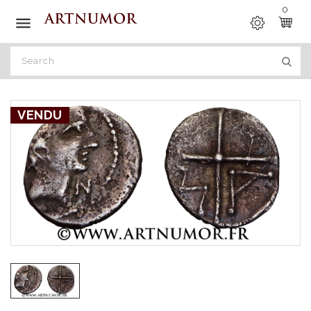
0

VENDU