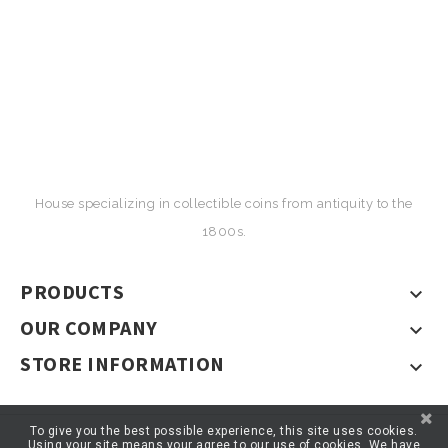
House specializing in collectible coins from antiquity to the
1800s.
PRODUCTS

OUR COMPANY

STORE INFORMATION

To give you the best possible experience, this site uses cookies.
Using your site means your agree to our use of cookies. We have