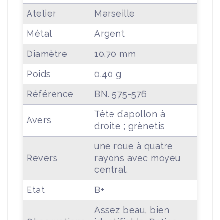
Atelier
Marseille
Métal
Argent
Diamètre
10.70 mm
Poids
0.40 g
Référence
BN. 575-576
Tête d’apollon à
Avers
droite ; grènetis
une roue à quatre
Revers
rayons avec moyeu
central.
Etat
B+
Assez beau, bien