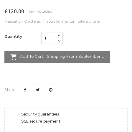
€120.00
Tax included
Massalia - Obole au N sous le menton, tête à droite
Quantity

Add To Cart | Shipping From September 1
Share
Security guarantees
SSL secure payment