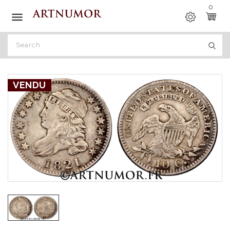
0

VENDU