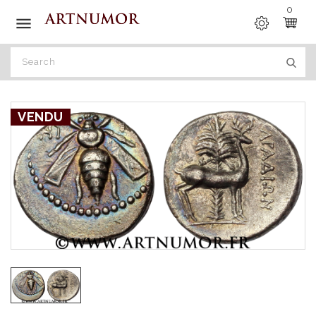
0

VENDU