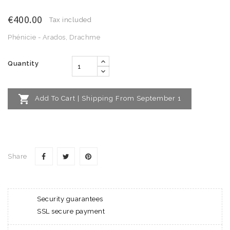
€400.00
Tax included
Phénicie - Arados, Drachme
Quantity

Add To Cart | Shipping From September 1
Share
Security guarantees
SSL secure payment