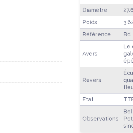
Diamètre
27.
Poids
3.6
Référence
Bd.
Le 
Avers
gal
ép
Écu
Revers
qua
fle
Etat
TT
Bel
Observations
Pet
sin