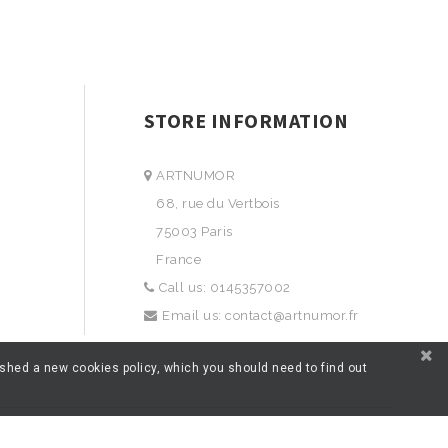
STORE INFORMATION
ARTNUMOR
68, rue du Vertbois
75003 Paris
France
Call us:
0145357002
Email us:
contact@artnumor.fr
ished a new cookies policy, which you should need to find out