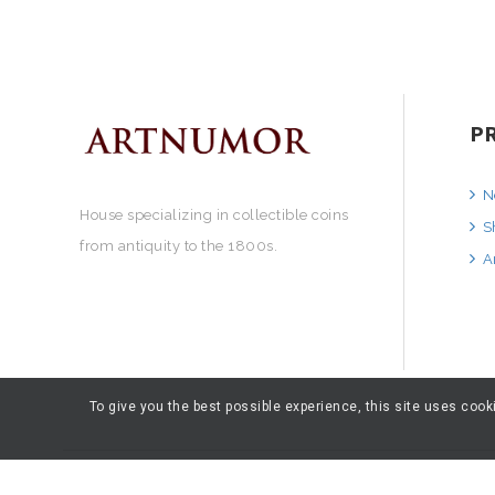
P
N
House specializing in collectible coins
S
from antiquity to the 1800s.
A
To give you the best possible experience, this site uses coo