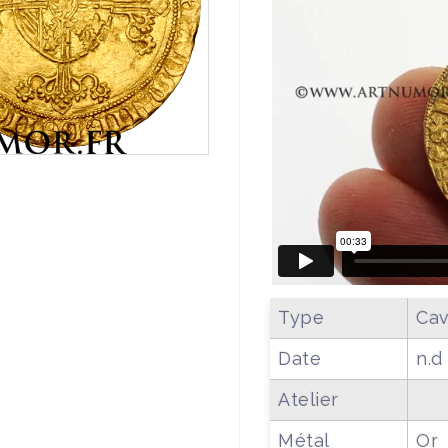
Type
Cav
Date
n.d
Atelier
Métal
Or