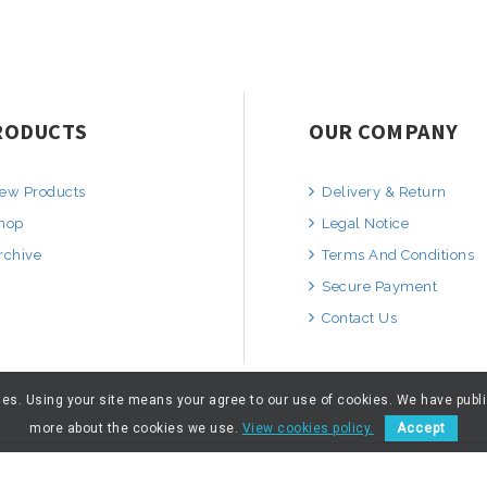
RODUCTS
OUR COMPANY
ew Products
Delivery & Return
hop
Legal Notice
rchive
Terms And Conditions
Secure Payment
Contact Us
kies. Using your site means your agree to our use of cookies. We have publ
more about the cookies we use.
View cookies policy.
Accept
© 2026 - ARTNUMOR - Tous droits réservés