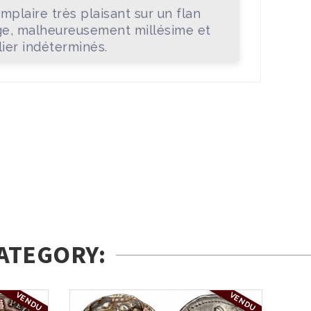
mplaire très plaisant sur un flan
ge, malheureusement millésime et
lier indéterminés.
ATEGORY:
VENDU
VENDU