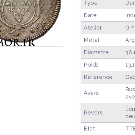
Type
Dem
Date
ind
Atelier
G ?
Métal
Arg
Diamètre
36
Poids
13.
Référence
Gad
Bus
Avers
ave
Écu
Revers
deu
Etat
TT