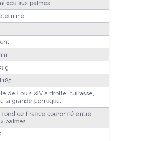
i écu aux palmes
éterminé
ent
 mm
19 g
.185
te de Louis XIV à droite, cuirassé,
c la grande perruque.
 rond de France couronné entre
x palmes.
B