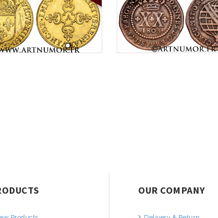
RODUCTS
OUR COMPANY
ew Products
Delivery & Return