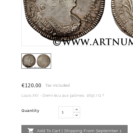
€120.00
Tax included
Louis XIV - Demi écu aux palmes, 169(.) G ?
Quantity

Add To Cart | Shipping From September 1