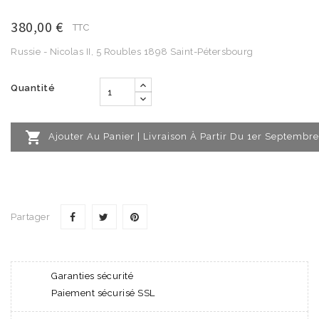
380,00 €
TTC
Russie - Nicolas II, 5 Roubles 1898 Saint-Pétersbourg
Quantité

Ajouter Au Panier | Livraison À Partir Du 1er Septembre
Partager
Garanties sécurité
Paiement sécurisé SSL