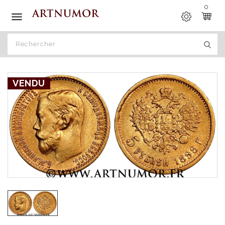
0

VENDU