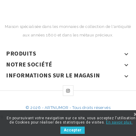
Maison spécialisée dans les monnaies de collection de l'antiquité
aux années 1800 et dans les métaux précieux.
PRODUITS

NOTRE SOCIÉTÉ

INFORMATIONS SUR LE MAGASIN

© 2026 - ARTNUMOR - Tous droits réservés
*}
En poursuivant votre navigation sur ce site, vous acceptez l'utilisation
de Cookies pour réaliser des statistiques de visites.
En savoir plus.
Accepter