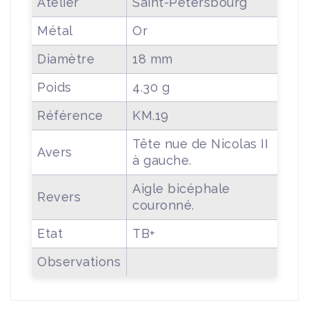
Atelier
Saint-Pétersbourg
Métal
Or
Diamètre
18 mm
Poids
4.30 g
Référence
KM.19
Tête nue de Nicolas II
Avers
à gauche.
Aigle bicéphale
Revers
couronné.
Etat
TB+
Observations