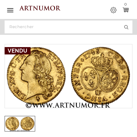
0

VENDU