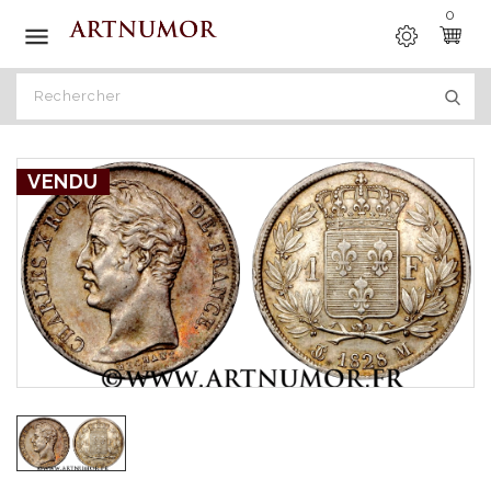
0

VENDU