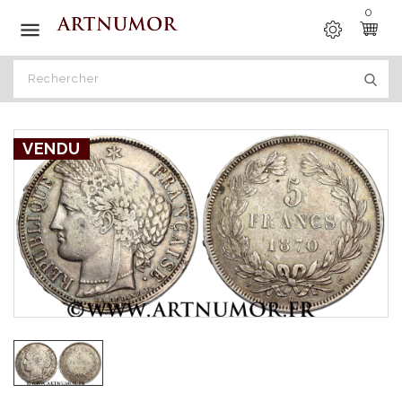
0

VENDU