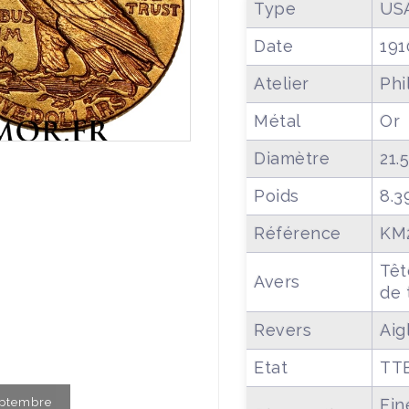
Type
USA
Date
191
Atelier
Phi
Métal
Or
Diamètre
21.
Poids
8.3
Référence
KM
Têt
Avers
de 
Revers
Aig
Etat
TT
Septembre
Fin