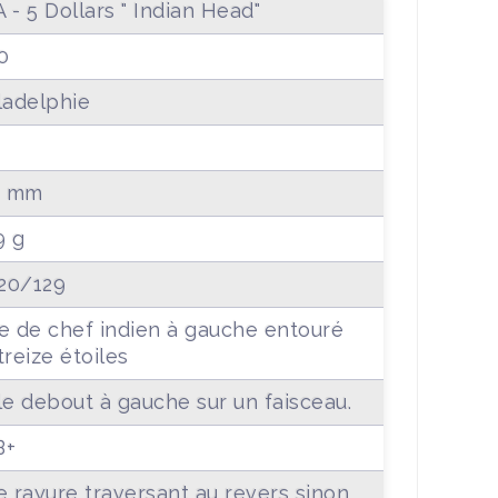
 - 5 Dollars " Indian Head"
0
ladelphie
5 mm
9 g
20/129
e de chef indien à gauche entouré
treize étoiles
le debout à gauche sur un faisceau.
B+
e rayure traversant au revers sinon