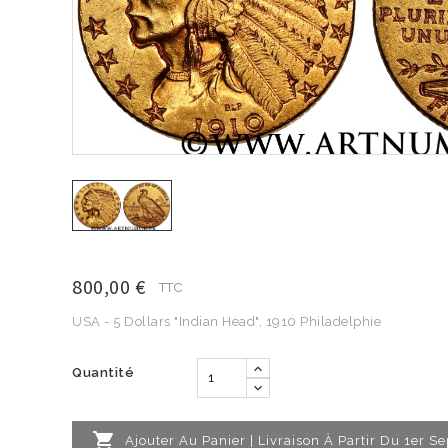
800,00 €
TTC
USA - 5 Dollars "Indian Head", 1910 Philadelphie
Quantité

Ajouter Au Panier | Livraison À Partir Du 1er 