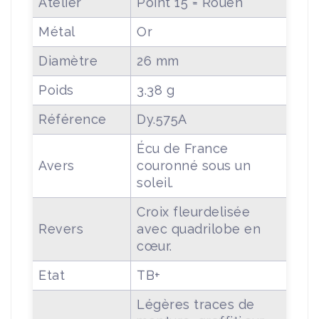
Atelier
Point 15 = Rouen
Métal
Or
Diamètre
26 mm
Poids
3.38 g
Référence
Dy.575A
Écu de France
Avers
couronné sous un
soleil.
Croix fleurdelisée
Revers
avec quadrilobe en
cœur.
Etat
TB+
Légères traces de