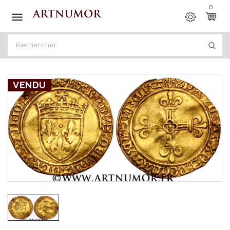
0

VENDU