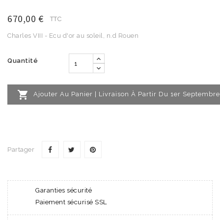
670,00 €
TTC
Charles VIII - Ecu d'or au soleil, n.d Rouen
Quantité

Ajouter Au Panier | Livraison À Partir Du 1er Septembre
Partager
Garanties sécurité
Paiement sécurisé SSL