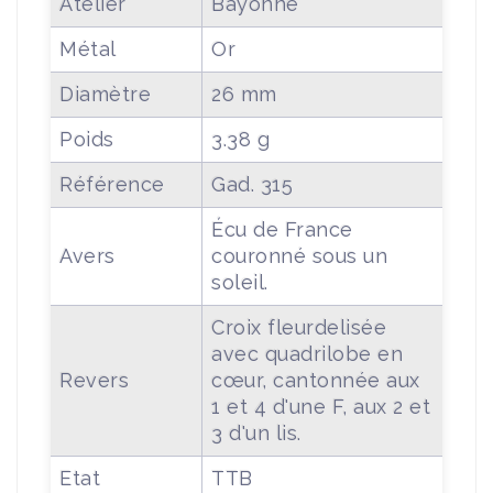
Atelier
Bayonne
Métal
Or
Diamètre
26 mm
Poids
3.38 g
Référence
Gad. 315
Écu de France
Avers
couronné sous un
soleil.
Croix fleurdelisée
avec quadrilobe en
Revers
cœur, cantonnée aux
1 et 4 d'une F, aux 2 et
3 d'un lis.
Etat
TTB