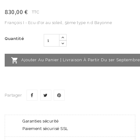
830,00 €
TTC
François I - Ecu d'or au soleil, 5ème type n.d Bayonne
Quantité

Ajouter Au Panier | Livraison À Partir Du 1er Septembre
Partager
Garanties sécurité
Paiement sécurisé SSL