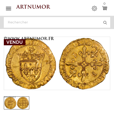
0

VENDU