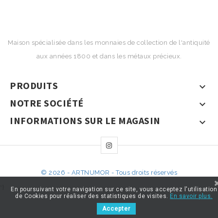
Maison spécialisée dans les monnaies de collection de l'antiquité
aux années 1800 et dans les métaux précieux.
PRODUITS

NOTRE SOCIÉTÉ

INFORMATIONS SUR LE MAGASIN

© 2026 - ARTNUMOR - Tous droits réservés
*}
En poursuivant votre navigation sur ce site, vous acceptez l'utilisation
de Cookies pour réaliser des statistiques de visites.
En savoir plus.
Accepter