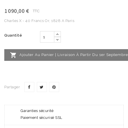
1 090,00 €
TTC
Charles X - 40 Francs Or, 1828 A Paris
Quantité

Ajouter Au Panier | Livraison À Partir Du 1er Septembre
Partager
Garanties sécurité
Paiement sécurisé SSL