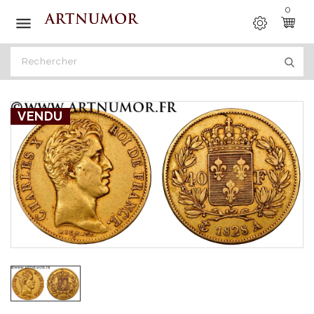
0

VENDU