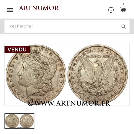
0

VENDU