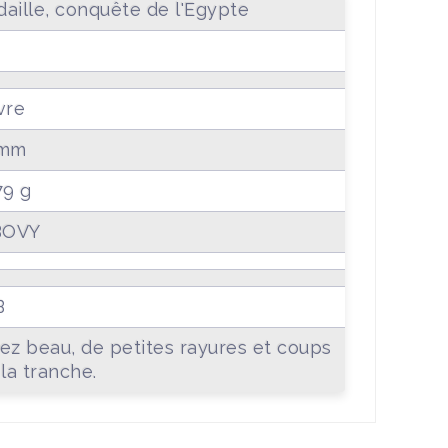
aille, conquête de l'Egypte
vre
 mm
79 g
BOVY
B
ez beau, de petites rayures et coups
 la tranche.