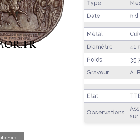
Type
Méd
Date
n.d
Métal
Cui
Diamètre
41
Poids
35.
Graveur
A. 
Etat
TT
Ass
Observations
sur
Septembre