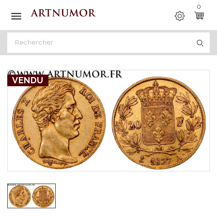
0

VENDU