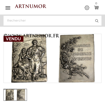
0

VENDU