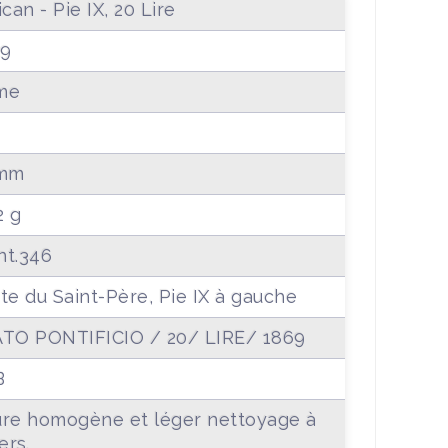
ican - Pie IX, 20 Lire
69
me
 mm
2 g
t.346
te du Saint-Père, Pie IX à gauche
TO PONTIFICIO / 20/ LIRE/ 1869
B
re homogène et léger nettoyage à
ers.