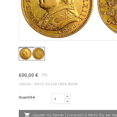
600,00 €
TTC
Vatican - Pie IX, 20 Lire 1869 Rome
Quantité

Ajouter Au Panier | Livraison À Partir Du 1er 