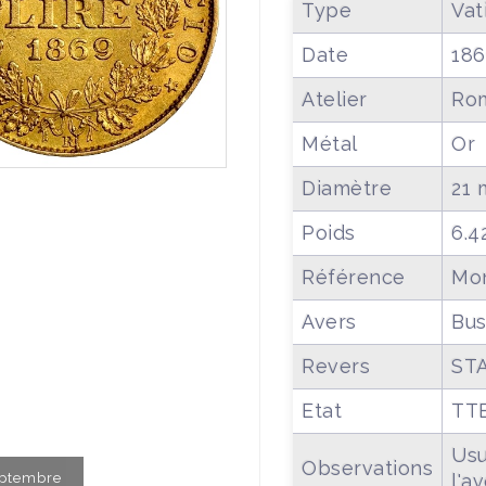
Type
Vat
Date
18
Atelier
Ro
Métal
Or
Diamètre
21
Poids
6.4
Référence
Mon
Avers
Bus
Revers
STA
Etat
TT
Usu
Observations
Septembre
l'av