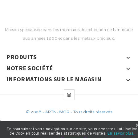
Maison spécialisée dans les monnaies de collection de l'antiquité
aux années 1800 et dans les métaux précieux.
PRODUITS

NOTRE SOCIÉTÉ

INFORMATIONS SUR LE MAGASIN

© 2026 - ARTNUMOR - Tous droits réservés
*}
En poursuivant votre navigation sur ce site, vous acceptez l'utilisation
de Cookies pour réaliser des statistiques de visites.
En savoir plus.