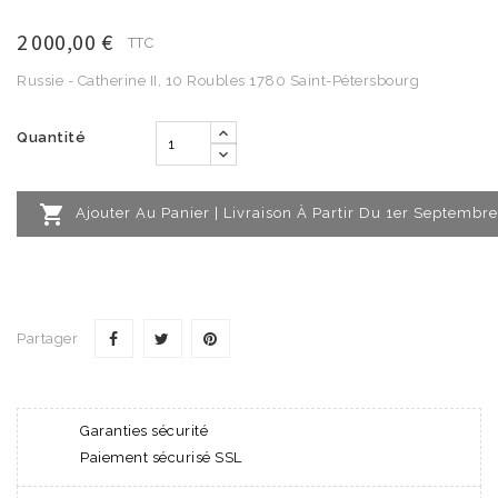
2 000,00 €
TTC
Russie - Catherine II, 10 Roubles 1780 Saint-Pétersbourg
Quantité

Ajouter Au Panier | Livraison À Partir Du 1er Septembre
Partager
Garanties sécurité
Paiement sécurisé SSL