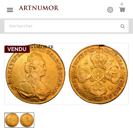
0

VENDU