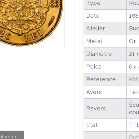
Type
Rou
Date
188
Atelier
Buc
Métal
Or
Diamètre
21
Poids
6.4
Référence
KM.
Avers
Têt
Écu
Revers
cou
Etat
TT
Septembre
Pré