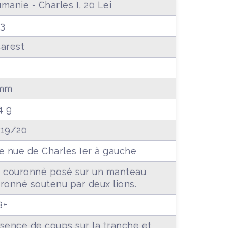
manie - Charles I, 20 Lei
3
arest
 mm
4 g
19/20
e nue de Charles Ier à gauche
 couronné posé sur un manteau
ronné soutenu par deux lions.
B+
sence de coups sur la tranche et