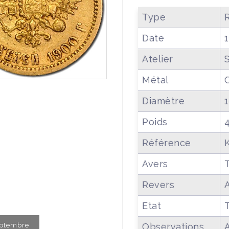
Type
Date
Atelier
Métal
Diamètre
Poids
4
Référence
Avers
T
Revers
Etat
Septembre
Observations