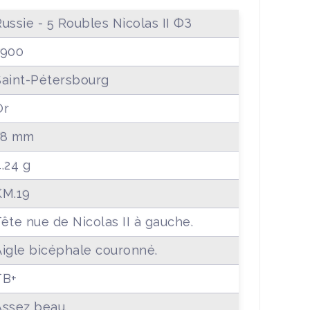
Russie - 5 Roubles Nicolas II ФЗ
1900
Saint-Pétersbourg
Or
18 mm
.24 g
KM.19
ête nue de Nicolas II à gauche.
Aigle bicéphale couronné.
TB+
Assez beau.