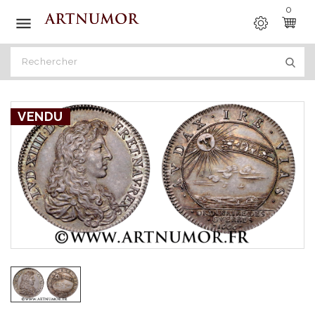
0

VENDU