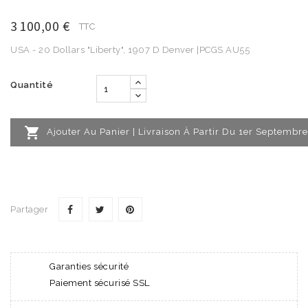
3 100,00 €
TTC
USA - 20 Dollars "Liberty", 1907 D Denver |PCGS AU55
Quantité

Ajouter Au Panier | Livraison À Partir Du 1er Septembre
Partager
Garanties sécurité
Paiement sécurisé SSL