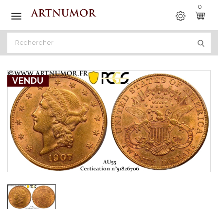
0

VENDU