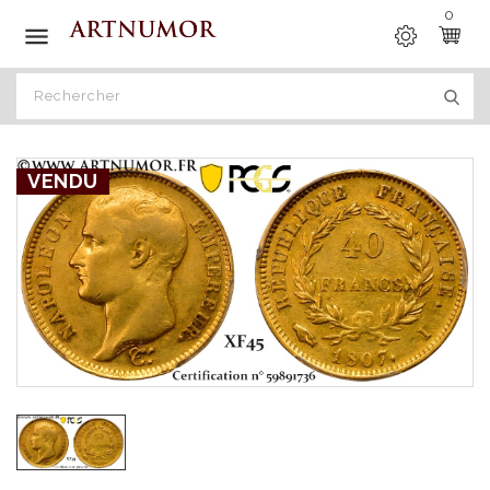
0

VENDU