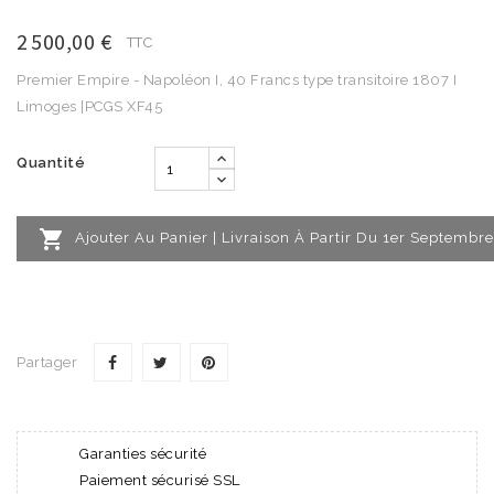
2 500,00 €
TTC
Premier Empire - Napoléon I, 40 Francs type transitoire 1807 I
Limoges |PCGS XF45
Quantité

Ajouter Au Panier | Livraison À Partir Du 1er Septembre
Partager
Garanties sécurité
Paiement sécurisé SSL