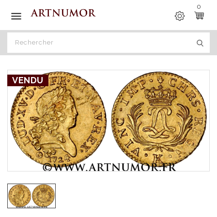
0

VENDU