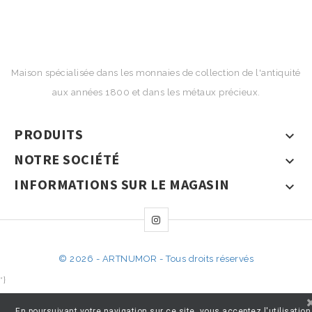
Maison spécialisée dans les monnaies de collection de l'antiquité
aux années 1800 et dans les métaux précieux.
PRODUITS

NOTRE SOCIÉTÉ

INFORMATIONS SUR LE MAGASIN

© 2026 - ARTNUMOR - Tous droits réservés
*}
En poursuivant votre navigation sur ce site, vous acceptez l'utilisation