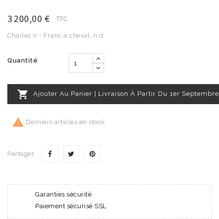
3 200,00 €
TTC
Charles V - Franc à cheval, n.d
Quantité

Ajouter Au Panier | Livraison À Partir Du 1er Septembre

Derniers articles en stock
Partager
Garanties sécurité
Paiement sécurisé SSL