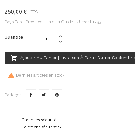
250,00 €
TTC
Pays Bas - Provinces Unies, 1 Gulden Utrecht 1793
Quantité

Ajouter Au Panier | Livraison À Partir Du 1er Septembre

Derniers articles en stock
Partager
Garanties sécurité
Paiement sécurisé SSL