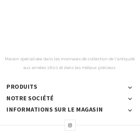
Maison spécialisée dans les monnaies de collection de l'antiquité
aux années 1800 et dans les métaux précieux.
PRODUITS

NOTRE SOCIÉTÉ

INFORMATIONS SUR LE MAGASIN
