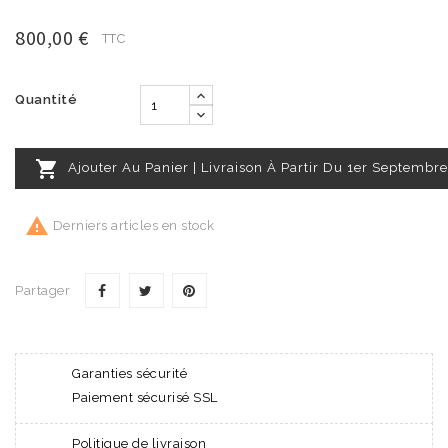
800,00 €
TTC
Quantité

Ajouter Au Panier | Livraison À Partir Du 1er Septembre

Derniers articles en stock
Partager
Garanties sécurité
Paiement sécurisé SSL
Politique de livraison