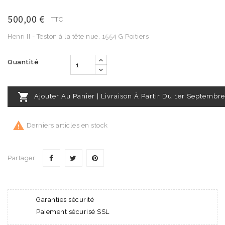
500,00 €
TTC
Henri II - Teston à la tête nue, 1554 G Poitiers
Quantité

Ajouter Au Panier | Livraison À Partir Du 1er Septembre

Derniers articles en stock
Partager
Garanties sécurité
Paiement sécurisé SSL