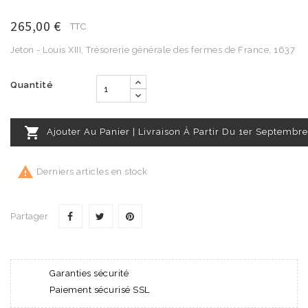
265,00 €
TTC
Jeton - Louis XIII, Trésorerie générale des fermes de France, 1637
Quantité

Ajouter Au Panier | Livraison À Partir Du 1er Septembre

Derniers articles en stock
Partager
Garanties sécurité
Paiement sécurisé SSL